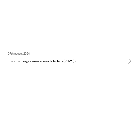
07th august 2026
Hvordan søger man visum til Indien (2025)?