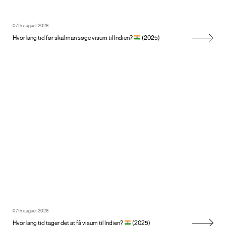
07th august 2026
Hvor lang tid før skal man søge visum til Indien?
(2025)
07th august 2026
Hvor lang tid tager det at få visum til Indien?
(2025)