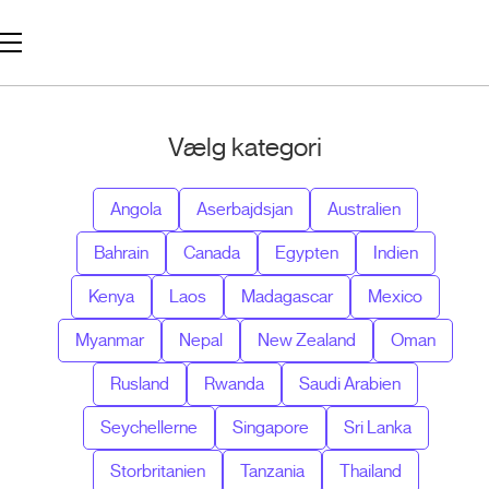
Vælg kategori
Angola
Aserbajdsjan
Australien
Bahrain
Canada
Egypten
Indien
Kenya
Laos
Madagascar
Mexico
Myanmar
Nepal
New Zealand
Oman
Rusland
Rwanda
Saudi Arabien
Seychellerne
Singapore
Sri Lanka
Storbritanien
Tanzania
Thailand