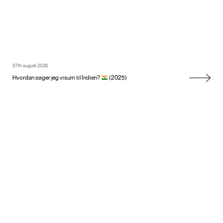
07th august 2026
Hvordan søger jeg visum til Indien?
(2025)