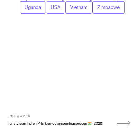
Uganda
USA
Vietnam
Zimbabwe
07th august 2026
Turistvisum Indien: Pris, krav og ansøgningsproces
(2025)