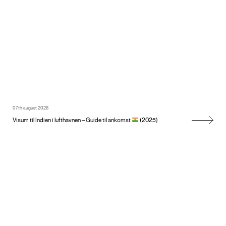
07th august 2026
Visum til Indien i lufthavnen – Guide til ankomst
(2025)