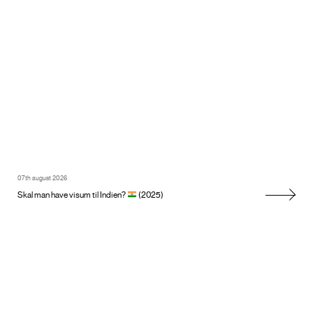
07th august 2026
Skal man have visum til Indien?
(2025)