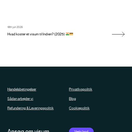
18th juli 2026
Hvad koster et visum til Indien? (2025)
Handelsbetingelser
Privatlivspolitik
Sådan arbejder vi
Blog
Refundering & Leveringspolitik
Cookiepolitik
Ansøg om visum
Vælg land