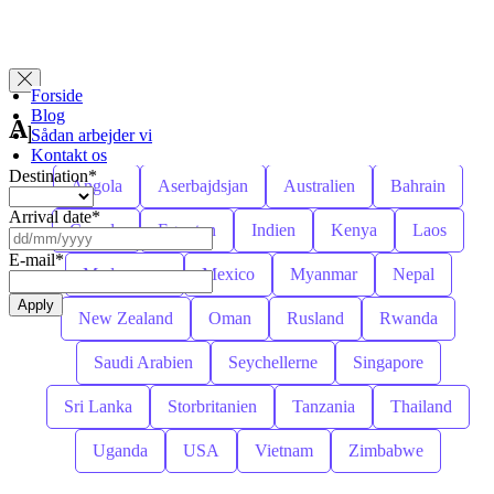
Forside
Blog
Vælg kategori
Apply for Visa
Sådan arbejder vi
Kontakt os
Destination
*
Angola
Aserbajdsjan
Australien
Bahrain
Arrival date
*
Canada
Egypten
Indien
Kenya
Laos
DD
slash
E-mail
*
Madagascar
Mexico
Myanmar
Nepal
MM
slash
YYYY
New Zealand
Oman
Rusland
Rwanda
Saudi Arabien
Seychellerne
Singapore
Sri Lanka
Storbritanien
Tanzania
Thailand
Uganda
USA
Vietnam
Zimbabwe