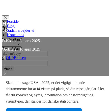
Forside
Hvor lang tid tager det at få visum til
Blog
Apply for Visa
USA?
(2025)
Sådan arbejder vi
Kontakt os
Destination
*
Publiceret: 8 marts 2025
Arrival date
*
Opdateret: 10 april 2025
DD
slash
af
Olaf Eriksen
E-mail
*
MM
slash
YYYY
Skal du besøge USA i 2025, er det vigtigt at kende
tidsrammerne for at få visum på plads, så din rejse går glat. Her
får du konkret og nyttig information om tidsforbruget og
visumtyper, der gælder for danske statsborgere.