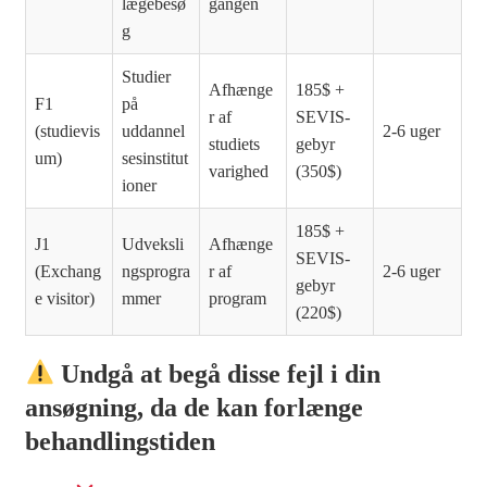
lægebesø
gangen
g
Studier
Afhænge
185$ +
F1
på
r af
SEVIS-
(studievis
uddannel
2-6 uger
studiets
gebyr
um)
sesinstitut
varighed
(350$)
ioner
185$ +
J1
Udveksli
Afhænge
SEVIS-
(Exchang
ngsprogra
r af
2-6 uger
gebyr
e visitor)
mmer
program
(220$)
Undgå at begå disse fejl i din
ansøgning, da de kan forlænge
behandlingstiden