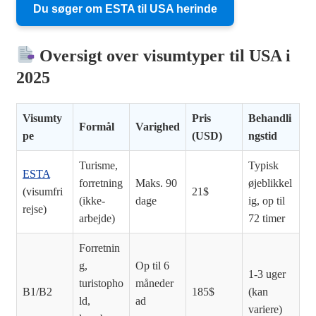
Du søger om ESTA til USA herinde
Oversigt over visumtyper til USA i
2025
Visumty
Pris
Behandli
Formål
Varighed
pe
(USD)
ngstid
Turisme,
Typisk
ESTA
forretning
Maks. 90
øjeblikkel
(visumfri
21$
(ikke-
dage
ig, op til
rejse)
arbejde)
72 timer
Forretnin
g,
Op til 6
1-3 uger
turistopho
måneder
B1/B2
185$
(kan
ld,
ad
variere)