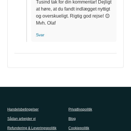
Tusind tak for din kommentar! Dejligt
at høre, at du fandt indlægget nyttigt
og overskueligt. Rigtig god rejse! 😊
Mvh. Olaf
Svar
Handelsbetingelser
Privatlivspolitik
Sådan arbejder vi
Blog
Refundering & Leveringspolitik
Cookiepolitik