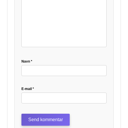
Navn
*
E-mail
*