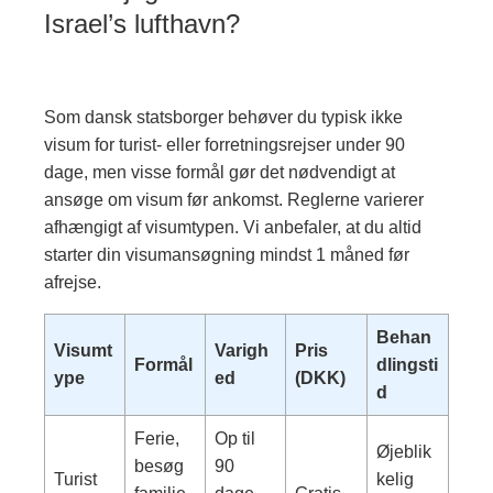
Israel’s lufthavn?
Som dansk statsborger behøver du typisk ikke
visum for turist- eller forretningsrejser under 90
dage, men visse formål gør det nødvendigt at
ansøge om visum før ankomst. Reglerne varierer
afhængigt af visumtypen. Vi anbefaler, at du altid
starter din visumansøgning mindst 1 måned før
afrejse.
Behan
Visumt
Varigh
Pris
Formål
dlingsti
ype
ed
(DKK)
d
Ferie,
Op til
Øjeblik
besøg
90
Turist
kelig