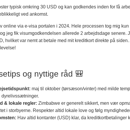
koster typisk omkring 30 USD og kan godkendes inden for få ar
eblikkeligt ved ankomst.
v online via e-visa portalen i 2024. Hele processen tog mig kun 
, og jeg fik visumgodkendelsen allerede 2 arbejdsdage senere. J
, hvilket var nemt at betale med mit kreditkort direkte på siden. A
levelse!
etips og nyttige råd 🎒
ejsetidspunkt:
maj til oktober (tørsæson/vinter) med milde temp
dyrelivssætninger.
 & lokale regler:
Zimbabwe er generelt sikkert, men vær op
tet i storbyerne. Respekter altid lokale love og følg myndighede
omsten:
Hav altid kontanter (USD) klar, da kreditkortbetalinger