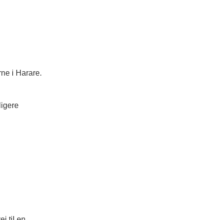
ne i Harare.
ligere
j til en