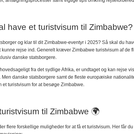
er, ansøgningsprocesser samt vigtige tips omkring rejseforbered
l have et turistvisum til Zimbabwe?
sborger og klar til dit Zimbabwe-eventyr i 2025? Så skal du hav
at kunne rejse ind. Generelt kræver Zimbabwe turistvisum af de f
nklusiv danske statsborgere.
hovedsageligt fra det sydlige Afrika, er undtaget og kan rejse vis
. Men danske statsborgere samt de fleste europæiske nationalite
 et turistvisum for at besøge Zimbabwe.
turistvisum til Zimbabwe 🌍
r flere forskellige muligheder for at få et turistvisum. Her får d