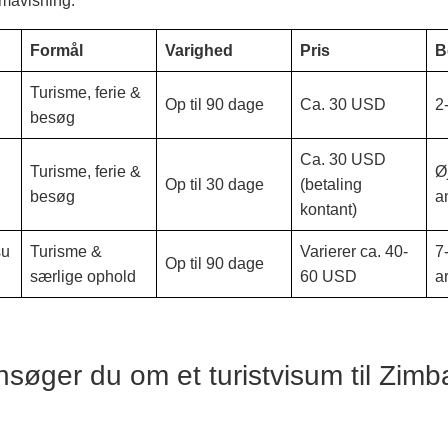
mavisning:
Formål
Varighed
Pris
B
Turisme, ferie &
Op til 90 dage
Ca. 30 USD
2
besøg
Ca. 30 USD
Turisme, ferie &
Ø
Op til 30 dage
(betaling
besøg
a
kontant)
su
Turisme &
Varierer ca. 40-
7
Op til 90 dage
særlige ophold
60 USD
a
søger du om et turistvisum til Zim