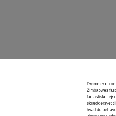
Drømmer du om s
Zimbabwes fascin
fantastiske rejs
skræddersyet til
hvad du behøver 