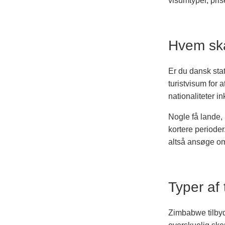
visumtyper, pris
Hvem ska
Er du dansk stat
turistvisum for 
nationaliteter i
Nogle få lande, 
kortere perioder
altså ansøge om
Typer af 
Zimbabwe tilbyde