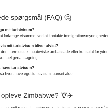
llede spørgsmål (FAQ) 🤔
ge mit turistvisum?
g at forlænge visummet ved at kontakte immigrationsmyndigheder
vis mit turistvisum bliver afvist?
 den nærmeste zimbabwiske ambassade eller konsulat for yder
eventuel genansøgning.
 have turistvisum?
så hvert have eget turistvisum, uanset alder.
at opleve Zimbabwe? 🦒✈️
tlig godt rustet til at søge om dit turistvisum og snart være på ve