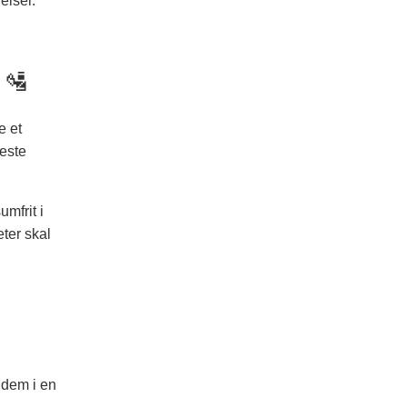
elser.
 🛂
e et
leste
umfrit i
ter skal
u dem i en