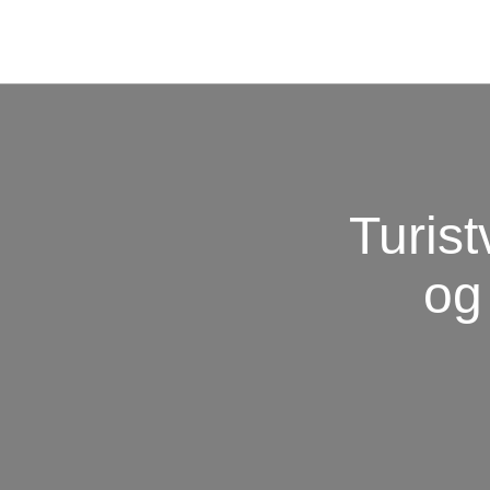
Turis
og