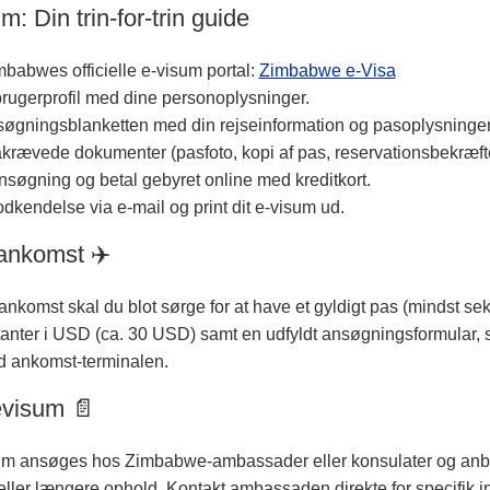
m: Din trin-for-trin guide
babwes officielle e-visum portal:
Zimbabwe e-Visa
rugerprofil med dine personoplysninger.
søgningsblanketten med din rejseinformation og pasoplysninger
krævede dokumenter (pasfoto, kopi af pas, reservationsbekræfte
søgning og betal gebyret online med kreditkort.
dkendelse via e-mail og print dit e-visum ud.
ankomst ✈️
nkomst skal du blot sørge for at have et gyldigt pas (mindst s
tanter i USD (ca. 30 USD) samt en udfyldt ansøgningsformular, 
d ankomst-terminalen.
visum 📄
 ansøges hos Zimbabwe-ambassader eller konsulater og anb
eller længere ophold. Kontakt ambassaden direkte for specifik i