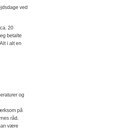
bejdsdage ved
ca. 20
eg betalte
lt i alt en
eraturer og
mærksom på
rnes råd.
 kan være