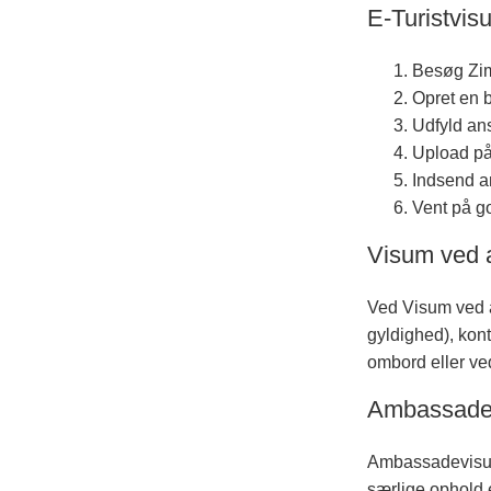
E-Turistvisu
Besøg Zim
Opret en b
Udfyld an
Upload på
Indsend an
Vent på go
Visum ved 
Ved Visum ved a
gyldighed), kon
ombord eller ve
Ambassade
Ambassadevisum
særlige ophold 