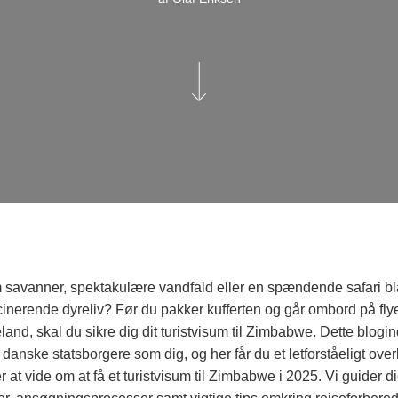
avanner, spektakulære vandfald eller en spændende safari bl
erende dyreliv? Før du pakker kufferten og går ombord på flyet 
eland, skal du sikre dig dit turistvisum til Zimbabwe. Dette blogi
 danske statsborgere som dig, og her får du et letforståeligt overb
at vide om at få et turistvisum til Zimbabwe i 2025. Vi guider 