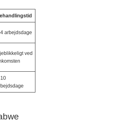
ehandlingstid
-4 arbejdsdage
jeblikkeligt ved
nkomsten
-10
rbejdsdage
babwe