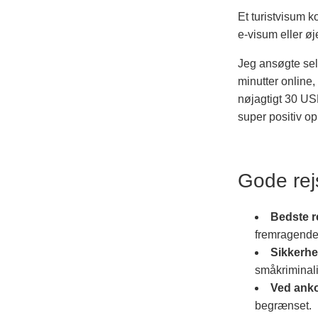
Et turistvisum 
e-visum eller øj
Jeg ansøgte sel
minutter online
nøjagtigt 30 USD
super positiv op
Gode rejs
Bedste r
fremragende 
Sikkerhed
småkriminali
Ved ank
begrænset.