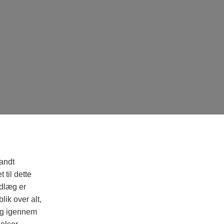
andt
til dette
ndlæg er
lik over alt,
dig igennem