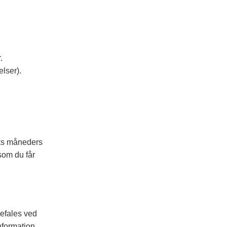
.
lser).
eks måneders
som du får
efales ved
nformation