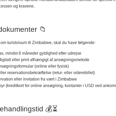
cessen og kravene.
dokumenter 📁
om turistvisum til Zimbabwe, skal du have følgende:
as, mindst 6 måneder gyldighed efter udrejse
digitalt eller print afhængigt af ansøgningsmetode
nsøgningsformular (online eller fysisk)
eller reservationsbekræftelse (retur- eller viderebillet)
rvation eller invitation fra vært i Zimbabwe
r (kreditkort for online ansøgning, kontanter i USD ved ankoms
behandlingstid 💰⏳