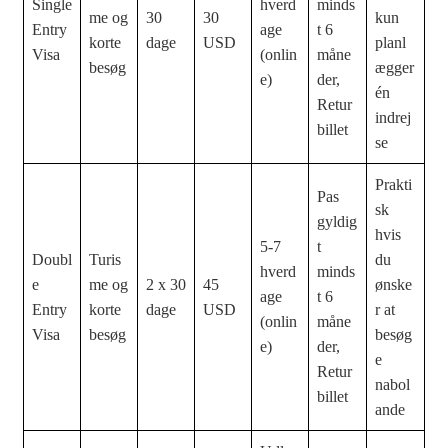
Single
hverd
minds
me og
30
30
kun
Entry
age
t 6
korte
dage
USD
planl
Visa
(onlin
måne
besøg
ægger
e)
der,
én
Retur
indrej
billet
se
Prakti
Pas
sk
gyldig
hvis
5-7
t
Doubl
Turis
du
hverd
minds
e
me og
2 x 30
45
ønske
age
t 6
Entry
korte
dage
USD
r at
(onlin
måne
Visa
besøg
besøg
e)
der,
e
Retur
nabol
billet
ande