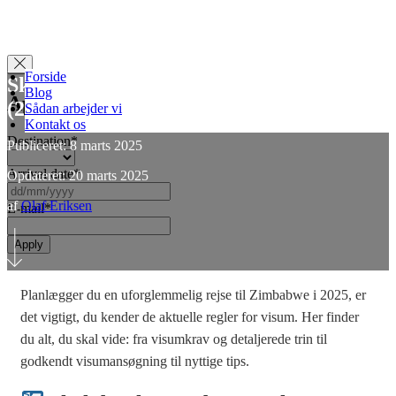
Forside
Skal man have visum til Zimbabwe?
Blog
Apply for Visa
(2025)
Sådan arbejder vi
Kontakt os
Destination
*
Publiceret: 8 marts 2025
Arrival date
*
Opdateret: 20 marts 2025
DD
slash
af
Olaf Eriksen
E-mail
*
MM
slash
YYYY
Planlægger du en uforglemmelig rejse til Zimbabwe i 2025, er
det vigtigt, du kender de aktuelle regler for visum. Her finder
du alt, du skal vide: fra visumkrav og detaljerede trin til
godkendt visumansøgning til nyttige tips.