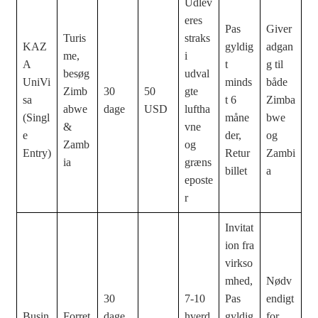
Udlev
eres
Pas
Giver
Turis
straks
KAZ
gyldig
adgan
me,
i
A
t
g til
besøg
udval
UniVi
minds
både
Zimb
30
50
gte
sa
t 6
Zimba
abwe
dage
USD
luftha
(Singl
måne
bwe
&
vne
e
der,
og
Zamb
og
Entry)
Retur
Zambi
ia
græns
billet
a
eposte
r
Invitat
ion fra
virkso
mhed,
Nødv
30
7-10
Pas
endigt
Busin
Forret
dage
hverd
gyldig
for