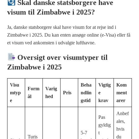
Skal danske statsborgere have
visum til Zimbabwe i 2025?
Ja, danske statsborgere skal have visum for at rejse ind i
Zimbabwe i 2025. Du kan enten ansøge online (e-Visa) eller få
et visum ved ankomsten i udvalgte lufthavne.
Oversigt over visumtyper til
Zimbabwe i 2025
Visu
Beha
Vigtig
Kom
Form
Varig
mtyp
Pris
ndlin
e
ment
ål
hed
e
gstid
krav
arer
Anbef
Pas
ales,
gyldig
hvis
5-7
t
Turis
du