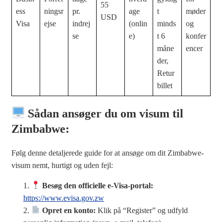
55
ess
ningsr
pr.
age
t
møder
USD
Visa
ejse
indrej
(onlin
minds
og
se
e)
t 6
konfer
måne
encer
der,
Retur
billet
Sådan ansøger du om visum til
Zimbabwe:
Følg denne detaljerede guide for at ansøge om dit Zimbabwe-
visum nemt, hurtigt og uden fejl:
Besøg den officielle e-Visa-portal:
https://www.evisa.gov.zw
Opret en konto:
Klik på “Register” og udfyld