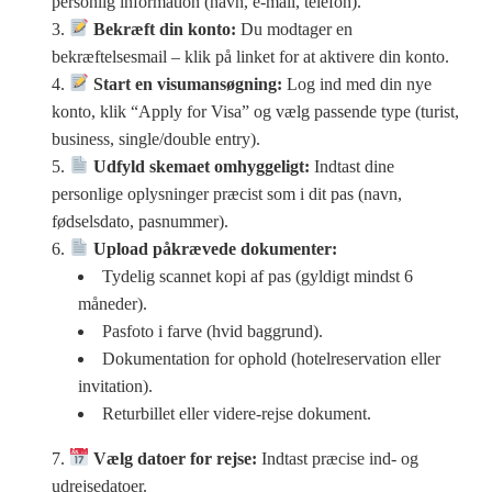
personlig information (navn, e-mail, telefon).
Bekræft din konto:
Du modtager en
bekræftelsesmail – klik på linket for at aktivere din konto.
Start en visumansøgning:
Log ind med din nye
konto, klik “Apply for Visa” og vælg passende type (turist,
business, single/double entry).
Udfyld skemaet omhyggeligt:
Indtast dine
personlige oplysninger præcist som i dit pas (navn,
fødselsdato, pasnummer).
Upload påkrævede dokumenter:
Tydelig scannet kopi af pas (gyldigt mindst 6
måneder).
Pasfoto i farve (hvid baggrund).
Dokumentation for ophold (hotelreservation eller
invitation).
Returbillet eller videre-rejse dokument.
Vælg datoer for rejse:
Indtast præcise ind- og
udrejsedatoer.