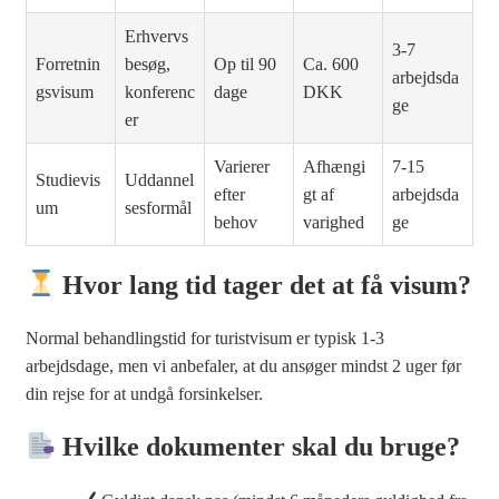
Erhvervs
3-7
Forretnin
besøg,
Op til 90
Ca. 600
arbejdsda
gsvisum
konferenc
dage
DKK
ge
er
Varierer
Afhængi
7-15
Studievis
Uddannel
efter
gt af
arbejdsda
um
sesformål
behov
varighed
ge
Hvor lang tid tager det at få visum?
Normal behandlingstid for turistvisum er typisk 1-3
arbejdsdage, men vi anbefaler, at du ansøger mindst 2 uger før
din rejse for at undgå forsinkelser.
Hvilke dokumenter skal du bruge?