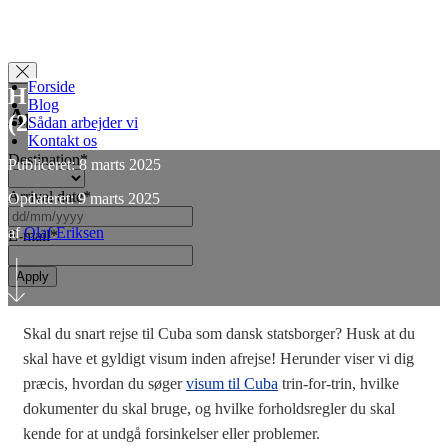
Forside
Hvordan søger jeg visum til Cuba?
Blog
Apply for Visa
(2025)
Sådan arbejder vi
Kontakt os
Destination
*
Publiceret: 8 marts 2025
Arrival date
*
Opdateret: 9 marts 2025
DD
slash
af
Olaf Eriksen
E-mail
*
MM
slash
YYYY
Skal du snart rejse til Cuba som dansk statsborger? Husk at du
skal have et gyldigt visum inden afrejse! Herunder viser vi dig
præcis, hvordan du søger
visum til Cuba
trin-for-trin, hvilke
dokumenter du skal bruge, og hvilke forholdsregler du skal
kende for at undgå forsinkelser eller problemer.