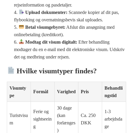
rejseinformation og pasdetaljer.
Upload dokumenter:
Scannede kopier af dit pas,
flybooking og overnatningsbevis skal uploades.
Betal visumgebyret:
Afslut din ansøgning med
onlinebetaling (kreditkort).
Modtag dit visum digitalt:
Efter behandling
modtager du en e-mail med dit elektroniske visum. Udskriv
det og medbring under rejsen.
Hvilke visumtyper findes?
Visumty
Behandli
Formål
Varighed
Pris
pe
ngstid
30 dage
Ferie og
1-3
Turistvisu
(kan
Ca. 250
sightseein
arbejdsda
m
forlænges
DKK
g
ge
)