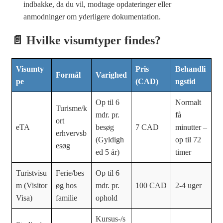
indbakke, da du vil, modtage opdateringer eller
anmodninger om yderligere dokumentation.
📄 Hvilke visumtyper findes?
Visumty
Pris
Behandli
Formål
Varighed
pe
(CAD)
ngstid
Op til 6
Normalt
Turisme/k
mdr. pr.
få
ort
eTA
besøg
7 CAD
minutter –
erhvervsb
(Gyldigh
op til 72
esøg
ed 5 år)
timer
Turistvisu
Ferie/bes
Op til 6
m (Visitor
øg hos
mdr. pr.
100 CAD
2-4 uger
Visa)
familie
ophold
Kursus-/s