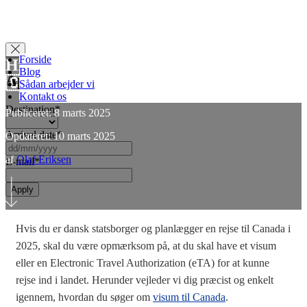
Forside
Hvordan søger jeg visum til Canada?
Blog
Apply for Visa
🇨🇦 (2025)
Sådan arbejder vi
Kontakt os
Destination
*
Publiceret: 8 marts 2025
Arrival date
*
Opdateret: 10 marts 2025
DD
slash
af
Olaf Eriksen
E-mail
*
MM
slash
YYYY
Hvis du er dansk statsborger og planlægger en rejse til Canada i
2025, skal du være opmærksom på, at du skal have et visum
eller en Electronic Travel Authorization (eTA) for at kunne
rejse ind i landet. Herunder vejleder vi dig præcist og enkelt
igennem, hvordan du søger om
visum til Canada
.