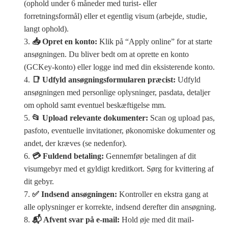
(ophold under 6 måneder med turist- eller
forretningsformål) eller et egentlig visum (arbejde, studie,
langt ophold).
📥 Opret en konto:
Klik på “Apply online” for at starte
ansøgningen. Du bliver bedt om at oprette en konto
(GCKey-konto) eller logge ind med din eksisterende konto.
📑 Udfyld ansøgningsformularen præcist:
Udfyld
ansøgningen med personlige oplysninger, pasdata, detaljer
om ophold samt eventuel beskæftigelse mm.
📂 Upload relevante dokumenter:
Scan og upload pas,
pasfoto, eventuelle invitationer, økonomiske dokumenter og
andet, der kræves (se nedenfor).
💳 Fuldend betaling:
Gennemfør betalingen af dit
visumgebyr med et gyldigt kreditkort. Sørg for kvittering af
dit gebyr.
✅ Indsend ansøgningen:
Kontroller en ekstra gang at
alle oplysninger er korrekte, indsend derefter din ansøgning.
📬 Afvent svar på e-mail:
Hold øje med dit mail-