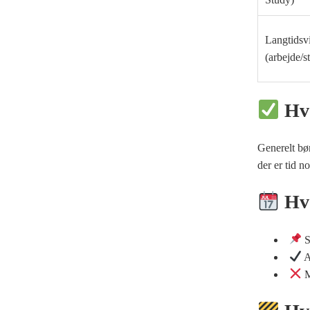
Langtidsv
(arbejde/s
Hvo
Generelt bø
der er tid n
Hvo
S
A
M