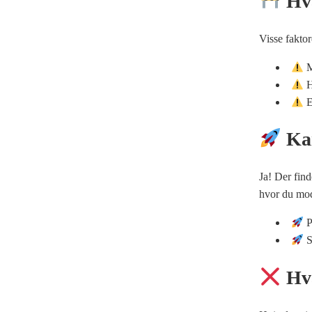
Hva
Visse faktor
M
H
E
Kan
Ja! Der find
hvor du mod
P
S
Hva