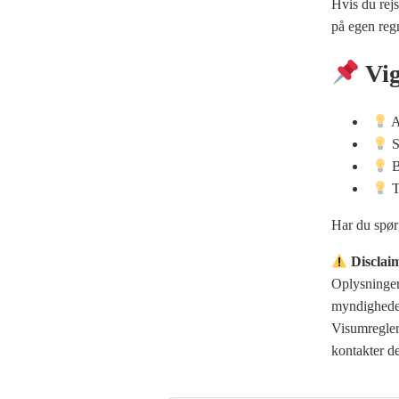
Hvis du rej
på egen reg
Vig
A
S
B
T
Har du spø
Disclai
Oplysningern
myndigheder
Visumregler 
kontakter d