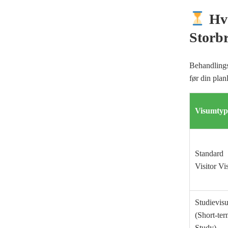
Hvo
Storb
Behandlings
før din planl
Visumtyp
Standard
Visitor Vi
Studievis
(Short-te
Study)