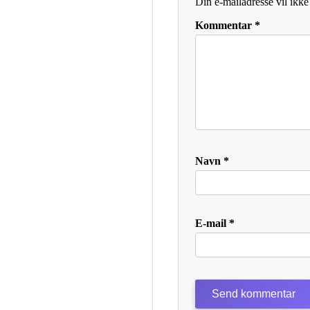
Din e-mailadresse vil ikke 
Kommentar
*
Navn
*
E-mail
*