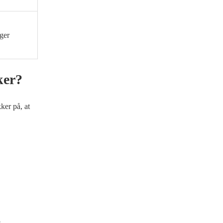
ger
ker?
ker på, at