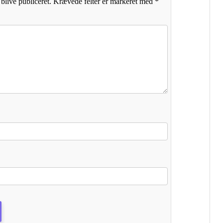
blive publiceret.
Krævede felter er markeret med
*