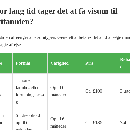
r lang tid tager det at få visum til
ritannien?
tiden afhænger af visumtypen. Generelt anbefales det altid at søge mi
agte afrejse.
Beha
e
Formål
Varighed
Pris
d
Turisme,
familie- eller
Op til 6
Ca. £100
3 uge
sa
forretningsbesø
måneder
g
um
Studieophold
Op til 6
rm
op til 6
Ca. £186
3-4 u
måneder
måneder