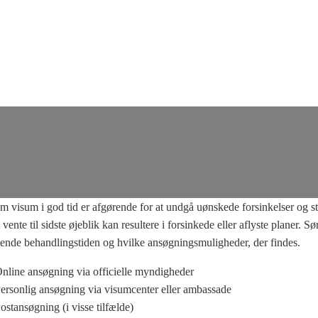
Storbritannien?
(2025)
 visum i god tid er afgørende for at undgå uønskede forsinkelser og str
 vente til sidste øjeblik kan resultere i forsinkede eller aflyste planer. Sø
 kende behandlingstiden og hvilke ansøgningsmuligheder, der findes.
nline ansøgning via officielle myndigheder
ersonlig ansøgning via visumcenter eller ambassade
ostansøgning (i visse tilfælde)