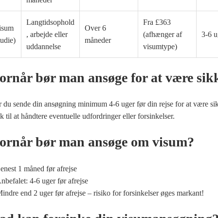
Langtidsophold
Fra £363
isum
Over 6
, arbejde eller
(afhænger af
3-6 u
tudie)
måneder
uddannelse
visumtype)
rnår bør man ansøge for at være sik
r du sende din ansøgning minimum 4-6 uger før din rejse for at være sik
ok til at håndtere eventuelle udfordringer eller forsinkelser.
rnår bør man ansøge om visum?
enest 1 måned før afrejse
nbefalet: 4-6 uger før afrejse
indre end 2 uger før afrejse – risiko for forsinkelser øges markant!