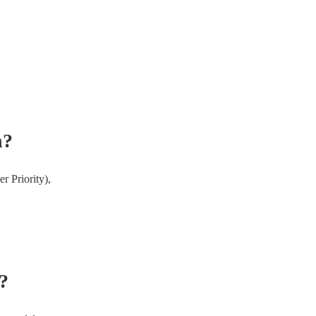
?
n?
r Priority),
?