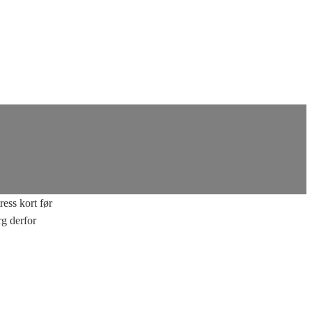
ess kort før
rg derfor