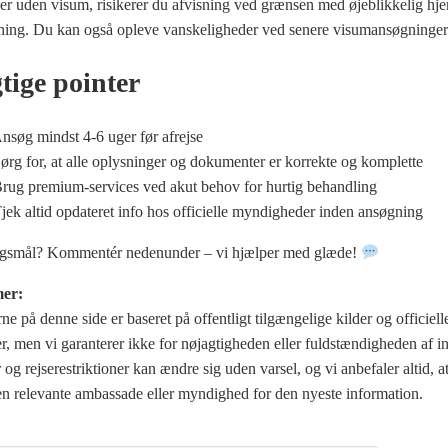
ser uden visum, risikerer du afvisning ved grænsen med øjeblikkelig hj
ning. Du kan også opleve vanskeligheder ved senere visumansøgninger
tige pointer
nsøg mindst 4-6 uger før afrejse
ørg for, at alle oplysninger og dokumenter er korrekte og komplette
rug premium-services ved akut behov for hurtig behandling
jek altid opdateret info hos officielle myndigheder inden ansøgning
rgsmål? Kommentér nedenunder – vi hjælper med glæde!
mer:
e på denne side er baseret på offentligt tilgængelige kilder og officiell
, men vi garanterer ikke for nøjagtigheden eller fuldstændigheden af i
og rejserestriktioner kan ændre sig uden varsel, og vi anbefaler altid, a
en relevante ambassade eller myndighed for den nyeste information.