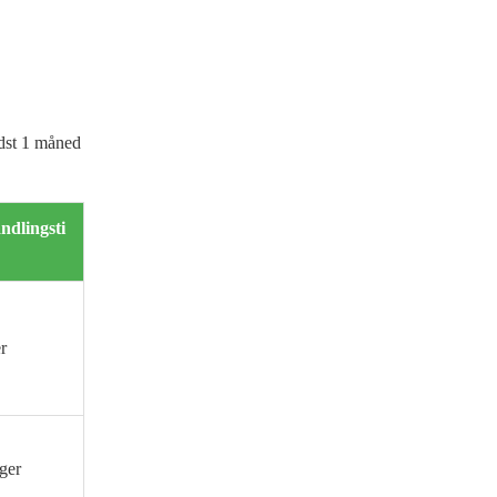
ndst 1 måned
ndlingsti
r
ger