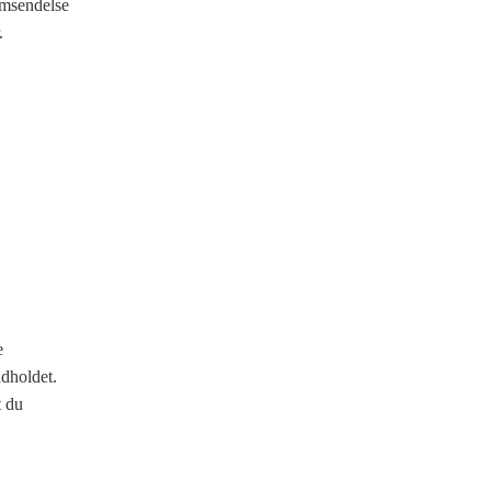
emsendelse
.
e
ndholdet.
t du