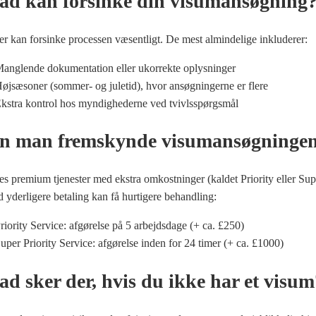
d kan forsinke din visumansøgning
er kan forsinke processen væsentligt. De mest almindelige inkluderer:
anglende dokumentation eller ukorrekte oplysninger
øjsæsoner (sommer- og juletid), hvor ansøgningerne er flere
kstra kontrol hos myndighederne ved tvivlsspørgsmål
 man fremskynde visumansøgninge
es premium tjenester med ekstra omkostninger (kaldet Priority eller Supe
 yderligere betaling kan få hurtigere behandling:
riority Service: afgørelse på 5 arbejdsdage (+ ca. £250)
uper Priority Service: afgørelse inden for 24 timer (+ ca. £1000)
d sker der, hvis du ikke har et visum