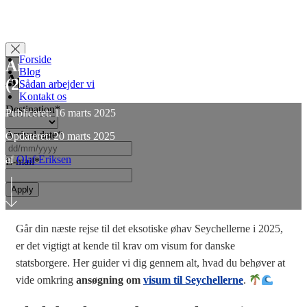
Forside
Ansøgning om visum til Seychellerne
Blog
Apply for Visa
(2025)
Sådan arbejder vi
Kontakt os
Destination
*
Publiceret: 16 marts 2025
Arrival date
*
Opdateret: 20 marts 2025
DD
slash
af
Olaf Eriksen
E-mail
*
MM
slash
YYYY
Går din næste rejse til det eksotiske øhav Seychellerne i 2025,
er det vigtigt at kende til krav om visum for danske
statsborgere. Her guider vi dig gennem alt, hvad du behøver at
vide omkring
ansøgning om
visum til Seychellerne
.