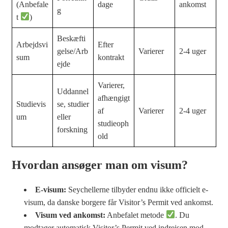
(Anbefale
dage
ankomst
g
t
)
Beskæfti
Arbejdsvi
Efter
gelse/Arb
Varierer
2-4 uger
sum
kontrakt
ejde
Varierer,
Uddannel
afhængigt
Studievis
se, studier
af
Varierer
2-4 uger
um
eller
studieoph
forskning
old
Hvordan ansøger man om visum?
E-visum:
Seychellerne tilbyder endnu ikke officielt e-
visum, da danske borgere får Visitor’s Permit ved ankomst.
Visum ved ankomst:
Anbefalet metode
. Du
modtager automatisk Visitor’s Permit ved indrejsen mod