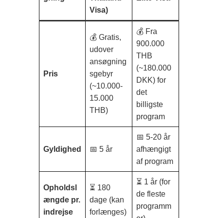
Visa)
💰 Fra
💰 Gratis,
900.000
udover
THB
ansøgning
(~180.000
Pris
sgebyr
DKK) for
(~10.000-
det
15.000
billigste
THB)
program
📅 5-20 år
Gyldighed
📅 5 år
afhængigt
af program
⏳ 1 år (for
Opholdsl
⏳ 180
de fleste
ængde pr.
dage (kan
programm
indrejse
forlænges)