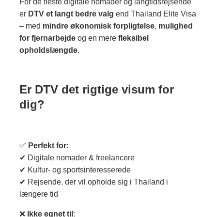
For de fleste digitale nomader og langtidsrejsende
er
DTV et langt bedre valg
end Thailand Elite Visa
– med
mindre økonomisk forpligtelse
,
mulighed
for fjernarbejde
og en mere
fleksibel
opholdslængde
.
Er DTV det rigtige visum for
dig?
✅
Perfekt for
:
✔ Digitale nomader & freelancere
✔ Kultur- og sportsinteresserede
✔ Rejsende, der vil opholde sig i Thailand i
længere tid
❌
Ikke egnet til
: