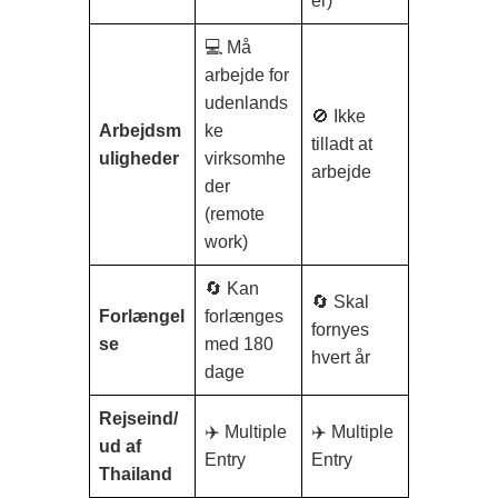
er)
💻 Må
arbejde for
udenlands
🚫 Ikke
Arbejdsm
ke
tilladt at
uligheder
virksomhe
arbejde
der
(remote
work)
🔄 Kan
🔄 Skal
Forlængel
forlænges
fornyes
se
med 180
hvert år
dage
Rejseind/
✈️ Multiple
✈️ Multiple
ud af
Entry
Entry
Thailand