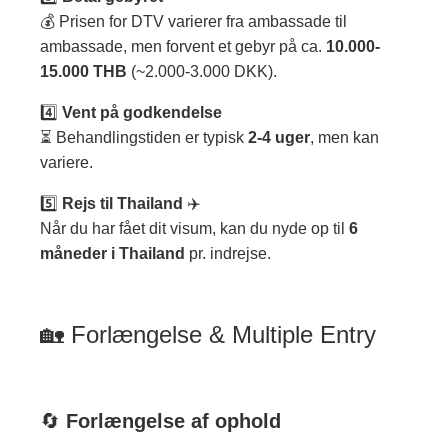
💰 Prisen for DTV varierer fra ambassade til
ambassade, men forvent et gebyr på ca.
10.000-
15.000 THB
(~2.000-3.000 DKK).
4️⃣
Vent på godkendelse
⏳ Behandlingstiden er typisk
2-4 uger
, men kan
variere.
5️⃣
Rejs til Thailand
✈️
Når du har fået dit visum, kan du nyde op til
6
måneder i Thailand
pr. indrejse.
🏡 Forlængelse & Multiple Entry
🔄
Forlængelse af ophold