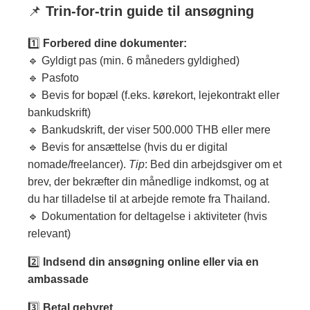
📌
Trin-for-trin guide til ansøgning
1️⃣
Forbered dine dokumenter:
🔹 Gyldigt pas (min. 6 måneders gyldighed)
🔹 Pasfoto
🔹 Bevis for bopæl (f.eks. kørekort, lejekontrakt eller
bankudskrift)
🔹 Bankudskrift, der viser 500.000 THB eller mere
🔹 Bevis for ansættelse (hvis du er digital
nomade/freelancer).
Tip
: Bed din arbejdsgiver om et
brev, der bekræfter din månedlige indkomst, og at
du har tilladelse til at arbejde remote fra Thailand.
🔹 Dokumentation for deltagelse i aktiviteter (hvis
relevant)
2️⃣
Indsend din ansøgning online eller via en
ambassade
3️⃣
Betal gebyret