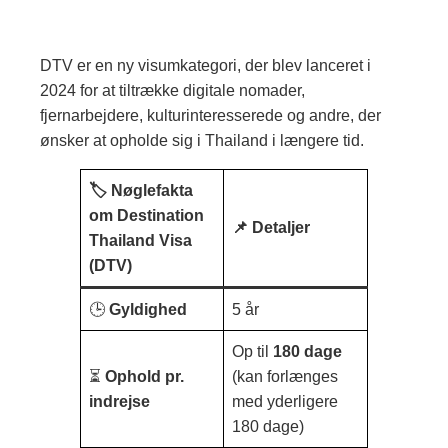
DTV er en ny visumkategori, der blev lanceret i
2024 for at tiltrække digitale nomader,
fjernarbejdere, kulturinteresserede og andre, der
ønsker at opholde sig i Thailand i længere tid.
🏷
Nøglefakta
om Destination
📌
Detaljer
Thailand Visa
(DTV)
🕒
Gyldighed
5 år
Op til
180 dage
⏳
Ophold pr.
(kan forlænges
indrejse
med yderligere
180 dage)